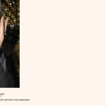
щей.
".
ия автора или редакции.