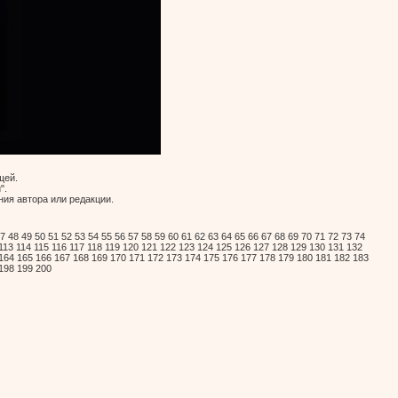
щей.
".
ия автора или редакции.
7
48
49
50
51
52
53
54
55
56
57
58
59
60
61
62
63
64
65
66
67
68
69
70
71
72
73
74
113
114
115
116
117
118
119
120
121
122
123
124
125
126
127
128
129
130
131
132
164
165
166
167
168
169
170
171
172
173
174
175
176
177
178
179
180
181
182
183
198
199
200