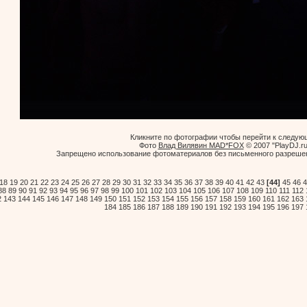
Кликните по фотографии чтобы перейти к следую
Фото
Влад Вилявин MAD*FOX
© 2007 "PlayDJ.ru
Запрещено использование фотоматериалов без письменного разрешен
18
19
20
21
22
23
24
25
26
27
28
29
30
31
32
33
34
35
36
37
38
39
40
41
42
43
[44]
45
46
4
88
89
90
91
92
93
94
95
96
97
98
99
100
101
102
103
104
105
106
107
108
109
110
111
112
2
143
144
145
146
147
148
149
150
151
152
153
154
155
156
157
158
159
160
161
162
163
184
185
186
187
188
189
190
191
192
193
194
195
196
197