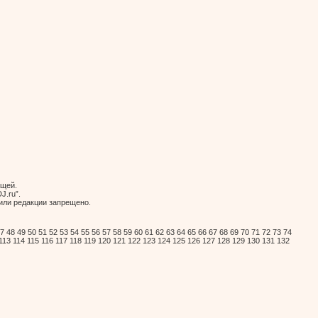
ющей.
J.ru”.
или редакции запрещено.
7
48
49
50
51
52
53
54
55
56
57
58
59
60
61
62
63
64
65
66
67
68
69
70
71
72
73
74
113
114
115
116
117
118
119
120
121
122
123
124
125
126
127
128
129
130
131
132