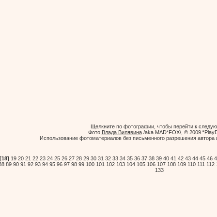
Щелкните по фотографии, чтобы перейти к следу
Фото
Влада Вилявина
/aka MAD*FOX/, © 2009 “PlayD
Использование фотоматериалов без письменного разрешения автора 
[18]
19
20
21
22
23
24
25
26
27
28
29
30
31
32
33
34
35
36
37
38
39
40
41
42
43
44
45
46
4
88
89
90
91
92
93
94
95
96
97
98
99
100
101
102
103
104
105
106
107
108
109
110
111
112
133