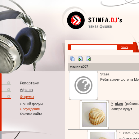
малина007
Stasa
Ребята хочу фото из Мол
Репортажи
Афиша
Форумы
^
clam
(рейтинг
Общий форум
Обсуждения
Завтра будут
Критика сайта
^
clam
(рей
публикация 