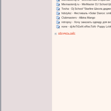
Mixmasterdj.ru - MixMaster DJ School 
Tosha - Dj School "Starline Школа дидж
hdstylez - Фестиваль «Solar Dance: smi
Clubmasters - Albina Mango
retropsy - Хочу заказать одежду для ве
none - dj AnTiGeN eRecToN- Puppy LoV
обсудить сайт