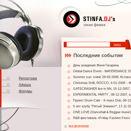
Последние события
День рождения Жени Гагарина
Global Dance Event - WATERDANCE: EN
Summer sun: пляж! 29-03-2008, Кстовс
Репортажи
Christmas DnB, ROCCO, 4-01-2008 :: 
Афиша
GATECRASHER live in NN, 15-12-2007,
Форумы
EXPERIMENTAL PARTY , 08-12-2007, к
Проект Drum-Cafe - X-mass Dub, 08-12
5 лет клубу "Пятый Элемент", 17-11-2
ONE LOVE (Dancehall & Reggae music),
R&B фестиваль «Friday Fashion Fest» 
все вечеринки